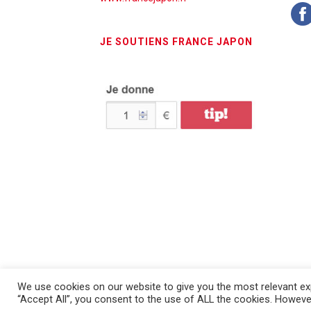
JE SOUTIENS FRANCE JAPON
We use cookies on our website to give you the most relevant exp
France Japon © 2026 - Tous droits réservés - Mentions
“Accept All”, you consent to the use of ALL the cookies. However