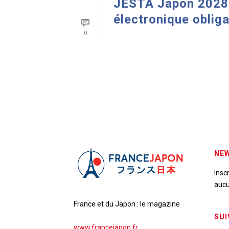
JESTA Japon 2028 :
électronique obliga
0
READ MORE
NEW
Insc
aucu
France et du Japon : le magazine
SUI
www.francejapon.fr