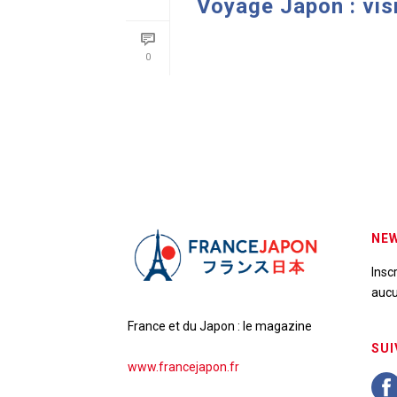
Voyage Japon : vi
READ MORE
0
NEW
Insc
aucu
France et du Japon : le magazine
SUI
www.francejapon.fr