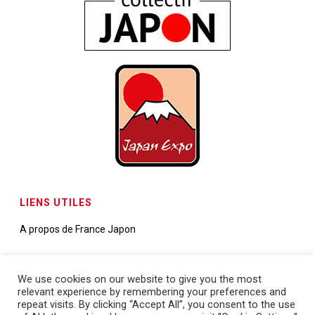
LIENS UTILES
A propos de France Japon
Contactez-nous
We use cookies on our website to give you the most
relevant experience by remembering your preferences and
Demande de partenariats
repeat visits. By clicking “Accept All”, you consent to the use