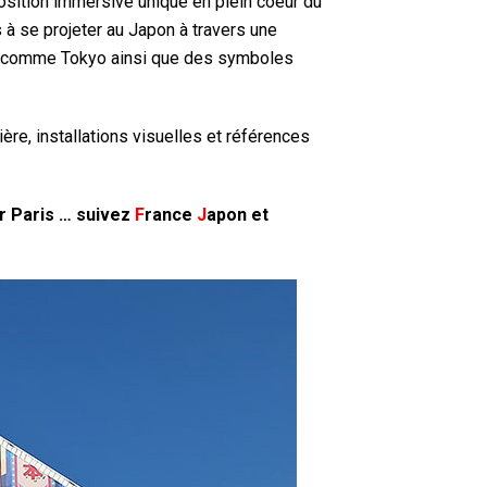
position immersive unique en plein coeur du
s à se projeter au Japon à travers une
les comme Tokyo ainsi que des symboles
re, installations visuelles et références
er Paris … suivez
F
rance
J
apon
et