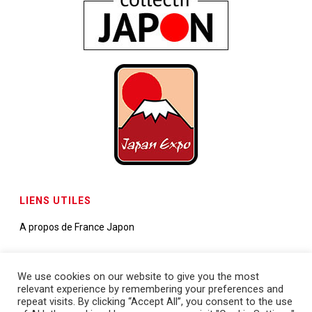
LIENS UTILES
A propos de France Japon
Contactez-nous
We use cookies on our website to give you the most
relevant experience by remembering your preferences and
Demande de partenariats
repeat visits. By clicking “Accept All”, you consent to the use