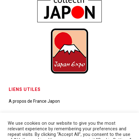
LIENS UTILES
A propos de France Japon
Contactez-nous
We use cookies on our website to give you the most
relevant experience by remembering your preferences and
Demande de partenariats
repeat visits. By clicking “Accept All”, you consent to the use