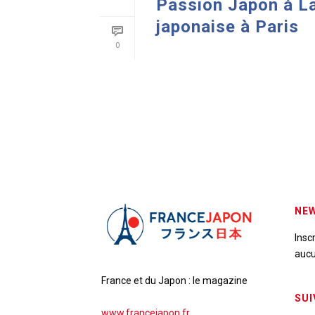
Passion Japon à La 
japonaise à Paris
0
READ MORE
NEW
Insc
aucu
France et du Japon : le magazine
SUI
www.francejapon.fr