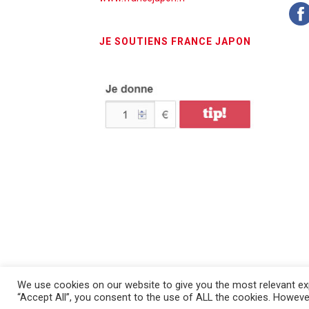
JE SOUTIENS FRANCE JAPON
We use cookies on our website to give you the most relevant exp
France Japon © 2026 - Tous droits réservés - Mentions
“Accept All”, you consent to the use of ALL the cookies. However