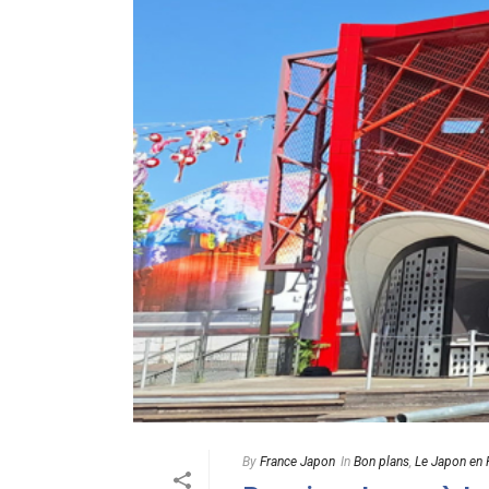
By
France Japon
In
Bon plans
,
Le Japon en 