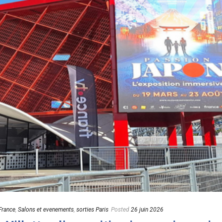
France
,
Salons et evenements
,
sorties Paris
Posted
26 juin 2026