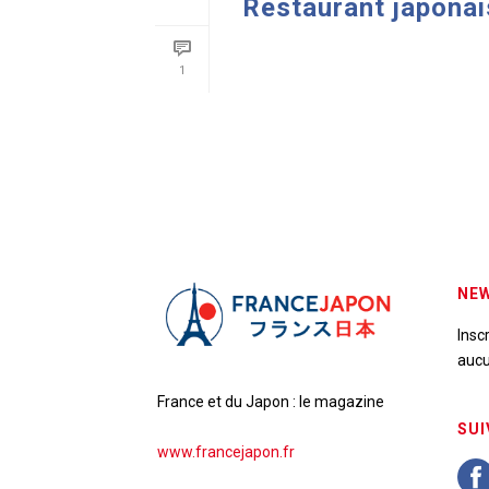
Restaurant japonai
READ MORE
1
NEW
Insc
aucu
France et du Japon : le magazine
SUI
www.francejapon.fr