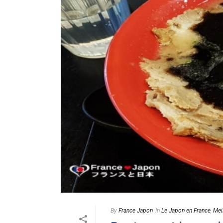
By
France Japon
In
Le Japon en France
,
Mei