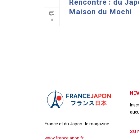
Rencontre : du Japo
Maison du Mochi
0
READ MORE
NEW
Insc
aucu
France et du Japon : le magazine
SUI
www.francejapon.fr