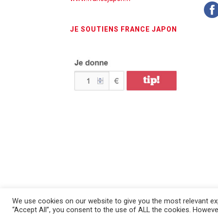
JE SOUTIENS FRANCE JAPON
We use cookies on our website to give you the most relevant exp
France Japon © 2026 - Tous droits réservés - Mentions
“Accept All”, you consent to the use of ALL the cookies. However