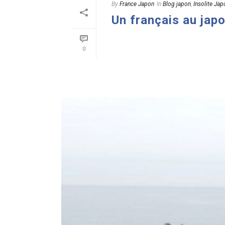
By
France Japon
In
Blog japon
,
Insolite Jap
Un français au japo
READ MORE
0