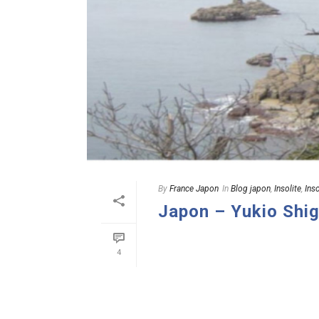
By
France Japon
In
Blog japon
,
Insolite
,
Ins
Japon – Yukio Shig
READ MORE
4