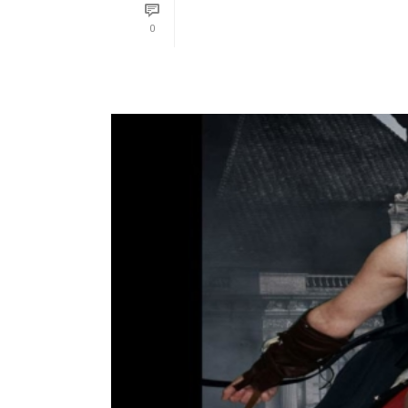
READ MORE
0