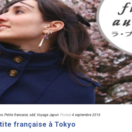
on
,
Petite francaise
,
sdd
,
Voyage Japon
Posted
4 septembre 2016
tite française à Tokyo