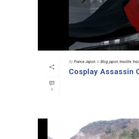
By
France Japon
In
Blog japon
,
Insolite
,
Ins
Cosplay Assassin 
READ MORE
0