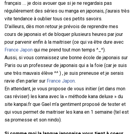
français …. je dois avouer que si je ne regardais pas
régulièrement des séries ou manga en japonais, j’aurais très
vite tendance à oublier tous ces petits savoirs.
D’ailleurs, dès mon retour je prévois de reprendre mes
cours de japonais et de bloquer plusieurs heures par jour
pour parvenir enfin à la maitriser (ce qui va être dure avec
France Japon
qui me prend tout mon temps ^_^).
Aussi, si vous connaissez une bonne école de japonais sur
Paris ou un professeur de japonais qui a la foie (car je suis
une très mauvais élève ^^ ) , je suis preneuse et je serais
ravie d’en parler sur
France Japon
.
En attendant, je vous propose de vous initier (et dans mon
cas réviser) les kana avec la « méthode kana deluxe » du
site kanpai.fr que Gael m’a gentiment proposé de tester et
qui vous permet de maitriser les kana en 1 semaine (tel est
sa promesse et son nindo).
Si comme moi la langue japonaise vous tient à coeur …