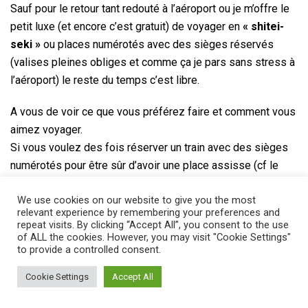
Sauf pour le retour tant redouté à l’aéroport ou je m’offre le
petit luxe (et encore c’est gratuit) de voyager en
« shitei-
seki »
ou places numérotés avec des sièges réservés
(valises pleines obliges et comme ça je pars sans stress à
l’aéroport) le reste du temps c’est libre.
A vous de voir ce que vous préférez faire et comment vous
aimez voyager.
Si vous voulez des fois réserver un train avec des sièges
numérotés pour être sûr d’avoir une place assisse (cf le
mode en
« shitei-seki »
), vous pouvez bien-sûr le faire
We use cookies on our website to give you the most
avec votre JRP !
relevant experience by remembering your preferences and
Grâce à votre Japan Rail Pass vous n’aurez pas à payer de
repeat visits. By clicking “Accept All”, you consent to the use
frais.
of ALL the cookies. However, you may visit "Cookie Settings"
to provide a controlled consent.
Mis à part ces catégories de trains, le reste des trains
Cookie Settings
Accept All
locaux express ou non n’auront pas ce système de places
numérotées.