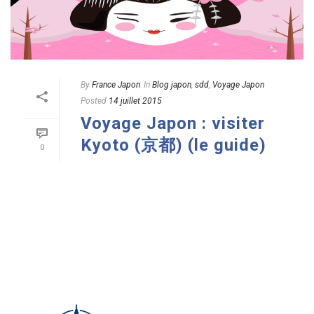
By
France Japon
In
Blog japon
,
sdd
,
Voyage Japon
Posted
14 juillet 2015
Voyage Japon : visiter
Kyoto (京都) (le guide)
0
READ MORE