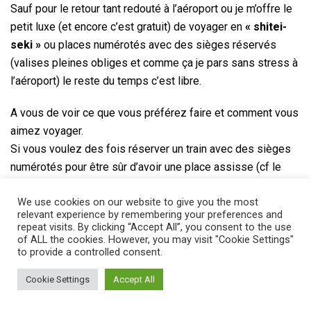
Sauf pour le retour tant redouté à l’aéroport ou je m’offre le
petit luxe (et encore c’est gratuit) de voyager en
« shitei-
seki »
ou places numérotés avec des sièges réservés
(valises pleines obliges et comme ça je pars sans stress à
l’aéroport) le reste du temps c’est libre.
A vous de voir ce que vous préférez faire et comment vous
aimez voyager.
Si vous voulez des fois réserver un train avec des sièges
numérotés pour être sûr d’avoir une place assisse (cf le
mode en
« shitei-seki »
), vous pouvez bien-sûr le faire
We use cookies on our website to give you the most
avec votre JRP !
relevant experience by remembering your preferences and
Grâce à votre Japan Rail Pass vous n’aurez pas à payer de
repeat visits. By clicking “Accept All”, you consent to the use
frais.
of ALL the cookies. However, you may visit "Cookie Settings"
to provide a controlled consent.
Mis à part ces catégories de trains, le reste des trains
Cookie Settings
Accept All
locaux express ou non n’auront pas ce système de places
numérotées.