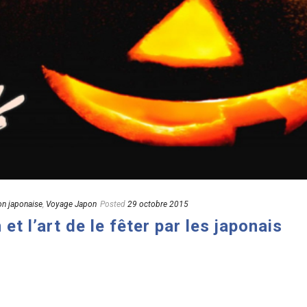
on japonaise
,
Voyage Japon
Posted
29 octobre 2015
et l’art de le fêter par les japonais