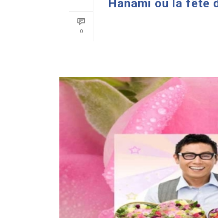
Hanami ou la fête 
READ MORE
0