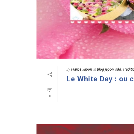
By
France Japon
In
Blog japon
,
sdd
,
Traditi
Le White Day : ou 
READ MORE
0