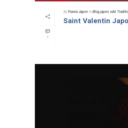
By
France Japon
In
Blog japon
,
sdd
,
Traditi
Saint Valentin Japo
READ MORE
1