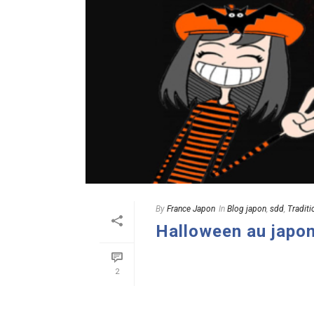
By
France Japon
In
Blog japon
,
sdd
,
Traditi
Halloween au japon 
READ MORE
2