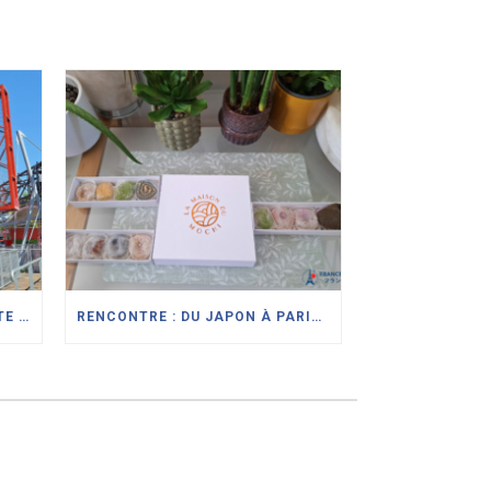
PASSION JAPON À LA VILLETTE : L’EXPOSITION IMMERSIVE QUI CÉLÈBRE LA CULTURE JAPONAISE À PARIS
RENCONTRE : DU JAPON À PARIS, MATHILDA MOTTE RÉINTERPRÈTE L’ART DU DAIFUKU À LA MAISON DU MOCHI