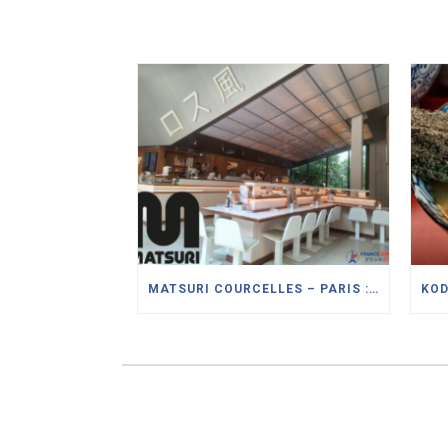
MATSURI COURCELLES – PARIS : LE PIONNIER DU KAITENZUSHI (SUSHI SUR TAPIS ROULANT) MODERNISE SON CONCEPT DE RESTAURANT JAPONAIS