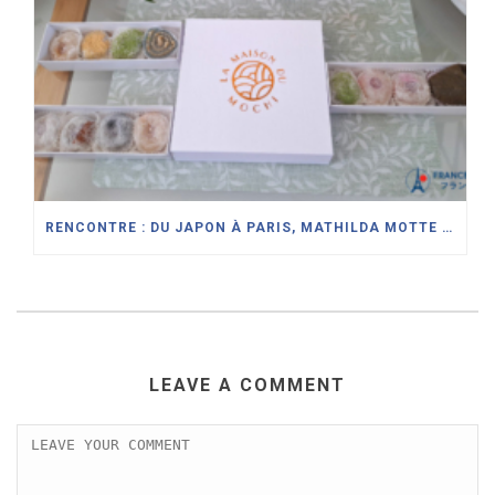
RENCONTRE : DU JAPON À PARIS, MATHILDA MOTTE RÉINTERPRÈTE L’ART DU DAIFUKU À LA MAISON DU MOCHI
LEAVE A COMMENT