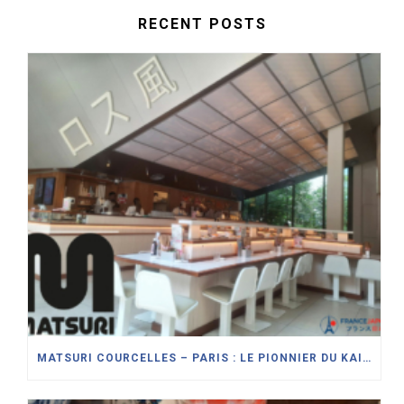
RECENT POSTS
MATSURI COURCELLES – PARIS : LE PIONNIER DU KAITENZUSHI (SUSHI SUR TAPIS ROULANT) MODERNISE SON CONCEPT DE RESTAURANT JAPONAIS