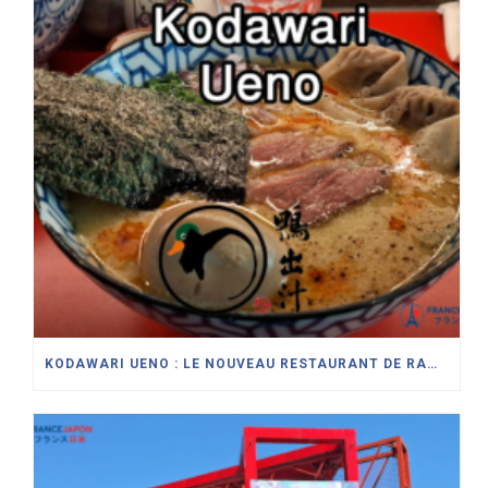
KODAWARI UENO : LE NOUVEAU RESTAURANT DE RAMEN SPÉCIALISÉ DANS LE CANARD À PARIS