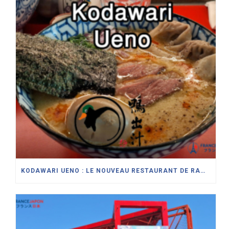
KODAWARI UENO : LE NOUVEAU RESTAURANT DE RAMEN SPÉCIALISÉ DANS LE CANARD À PARIS