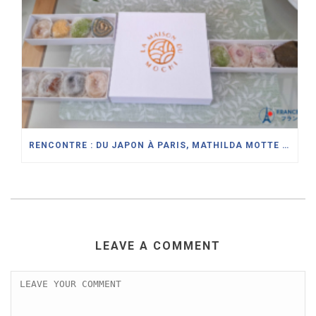
RENCONTRE : DU JAPON À PARIS, MATHILDA MOTTE RÉINTERPRÈTE L’ART DU DAIFUKU À LA MAISON DU MOCHI
LEAVE A COMMENT