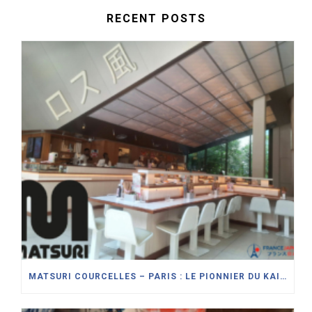
RECENT POSTS
MATSURI COURCELLES – PARIS : LE PIONNIER DU KAITENZUSHI (SUSHI SUR TAPIS ROULANT) MODERNISE SON CONCEPT DE RESTAURANT JAPONAIS