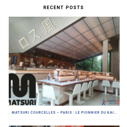
RECENT POSTS
MATSURI COURCELLES – PARIS : LE PIONNIER DU KAITENZUSHI (SUSHI SUR TAPIS ROULANT) MODERNISE SON CONCEPT DE RESTAURANT JAPONAIS