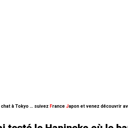
à chat à Tokyo … suivez
F
rance
J
apon
et venez découvrir av