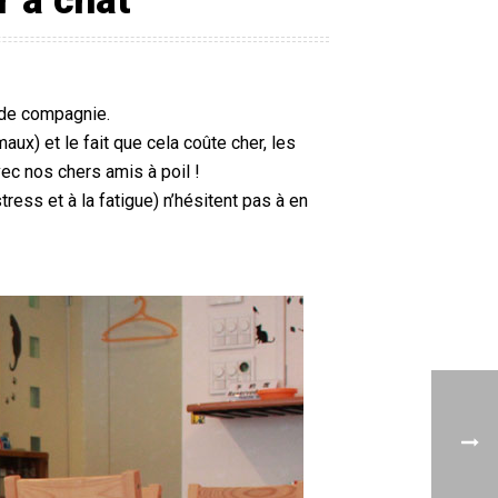
r à chat
l de compagnie.
ux) et le fait que cela coûte cher, les
vec nos chers amis à poil !
ress et à la fatigue) n’hésitent pas à en