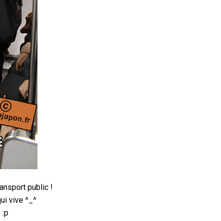
ansport public !
qui vive ^_^
 :p