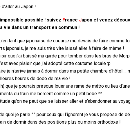
 d’aller au Japon !
’impossible possible ! suivez
F
rance
J
apon
et venez découvr
ma vie dans un transport en commun !
e qu’en tant que japonaise de coeur je me devais de faire comme t
s japonais, je me suis très vite laissé aller à faire de même !
laisir que j’ai baissé ma garde pour tomber dans les bras de Mor
’est avec plaisir que j’ai adopté cette coutume locale :p
aire je n’arrive jamais à dormir dans ma petite chambre d’hôtel …
illeures heures de dodo de ma vie !
sh) que je pourrais presque louer une rame de métro au lieu d’un
ements du train me bercent comme un petit bébé ^^ .
iétude qu’on ne peut que se laisser aller et s’abandonner au voya
de quoi je parle ^^ pour ceux qui l’ignorent je vous propose de dé
train de dormir dans des positions plus ou moins orthodoxe !