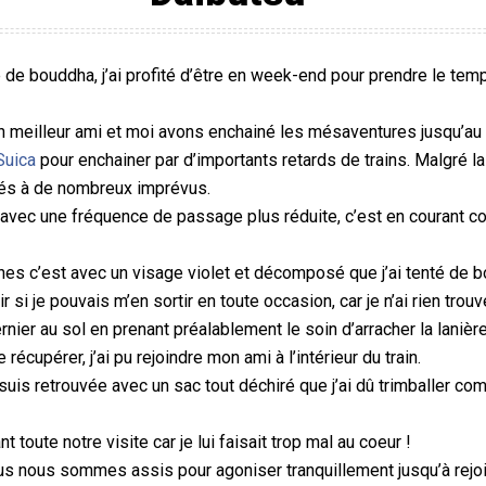
 de bouddha, j’ai profité d’être en week-end pour prendre le tem
on meilleur ami et moi avons enchainé les mésaventures jusqu’au 
Suica
pour enchainer par d’importants retards de trains. Malgré la
ntés à de nombreux imprévus.
 avec une fréquence de passage plus réduite, c’est en courant co
s c’est avec un visage violet et décomposé que j’ai tenté de bon
ir si je pouvais m’en sortir en toute occasion, car je n’ai rien tr
rnier au sol en prenant préalablement le soin d’arracher la lanière
cupérer, j’ai pu rejoindre mon ami à l’intérieur du train.
suis retrouvée avec un sac tout déchiré que j’ai dû trimballer co
t toute notre visite car je lui faisait trop mal au coeur !
nous nous sommes assis pour agoniser tranquillement jusqu’à rejoi