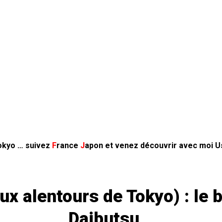
Tokyo … suivez
F
rance
J
apon
et venez découvrir avec moi Us
x alentours de Tokyo) : le
Daibutsu