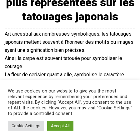
plus représentées sur les
tatouages japonais
Art ancestral aux nombreuses symboliques, les tatouages
japonais mettent souvent à l’honneur des motifs ou images
ayant une signification bien précises.
Ainsi, la carpe est souvent tatouée pour symboliser le
courage.
La fleur de cerisier quant à elle, symbolise le caractère
éphémère de la vie.
Ensuite, la chrysanthème symbolise la détermination tandis
We use cookies on our website to give you the most
relevant experience by remembering your preferences and
que la pivoine représente la richesse.
repeat visits. By clicking “Accept All”, you consent to the use
Enfin, il n’est pas rare de trouver des dragons, des images
of ALL the cookies. However, you may visit "Cookie Settings"
to provide a controlled consent.
inspirées d’estampes et des effigies de Bouddhas.
Cookie Settings
Accept All