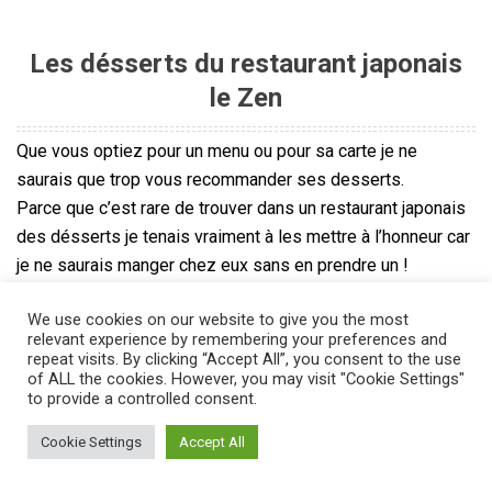
Les désserts du restaurant japonais
le Zen
Que vous optiez pour un menu ou pour sa carte je ne
saurais que trop vous recommander ses desserts.
Parce que c’est rare de trouver dans un restaurant japonais
des désserts je tenais vraiment à les mettre à l’honneur car
je ne saurais manger chez eux sans en prendre un !
Je les ai tous testé et même s’ils sont tous très bons je
We use cookies on our website to give you the most
dois vous avouer que mon coeur penche toujours pour leur
relevant experience by remembering your preferences and
gâteau de fromage, tofu et lait de soja avec de la confiture
repeat visits. By clicking “Accept All”, you consent to the use
of ALL the cookies. However, you may visit "Cookie Settings"
maison.
to provide a controlled consent.
Cookie Settings
Accept All