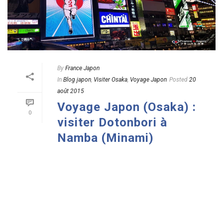
By
France Japon
In
Blog japon
,
Visiter Osaka
,
Voyage Japon
Posted
20
août 2015
Voyage Japon (Osaka) :
0
visiter Dotonbori à
Namba (Minami)
READ MORE