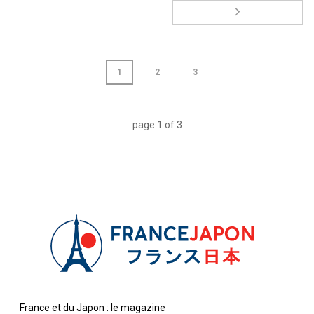
1
2
3
page
1
of
3
France et du Japon : le magazine