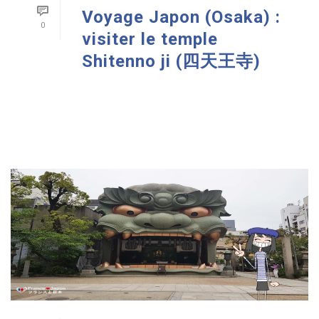
Voyage Japon (Osaka) :
0
visiter le temple
Shitenno ji (四天王寺)
READ MORE