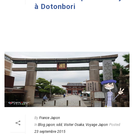
à Dotonbori
READ MORE
By
France Japon
In
Blog japon
,
sdd
,
Visiter Osaka
,
Voyage Japon
Posted
23 septembre 2015