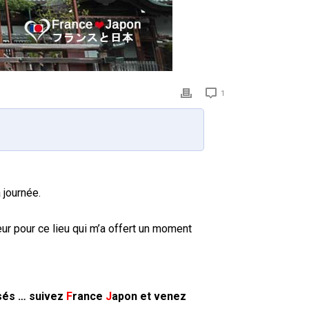
1
 journée.
eur pour ce lieu qui m’a offert un moment
isés … suivez
F
rance
J
apon
et venez