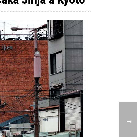
saka Jinja à
Kyoto