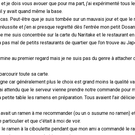
et je dois vous avouer que pour ma part, j’ai expérimenté tous le
il y avait quand même la base.
cas. Peut-être que je suis tombée sur un mauvais jour et que le r
réussite et j’en ai presque regretté dès l’entrée mon petit Dosank
 me suis concentrée sur la carte du Naritake et le restaurant en
 pas mal de petits restaurants de quartier que l’on trouve au Jap
de mine au premier regard mais je ne suis pas du genre à attacher 
parcourir toute sa carte.
signe car généralement plus le choix est grand moins la qualité va
j’ai attendu que le serveur vienne prendre notre commande pour m
petite table les ramens en préparation. Tous avaient l’air délicieu
s’il avait un ramen à me recommander (ou un o susume no ramen) e
 particulier et que c’était à moi de voir.
r le ramen à la ciboulette pendant que mon ami a commandé le r