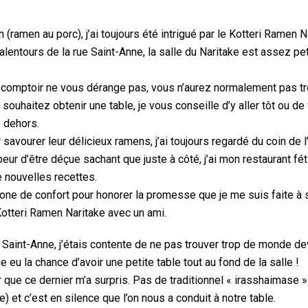
ramen au porc), j’ai toujours été intrigué par le Kotteri Ramen N
ntours de la rue Saint-Anne, la salle du Naritake est assez peti
au comptoir ne vous dérange pas, vous n’aurez normalement pas tr
souhaitez obtenir une table, je vous conseille d’y aller tôt ou d
s dehors.
savourer leur délicieux ramens, j’ai toujours regardé du coin de l
peur d’être déçue sachant que juste à côté, j’ai mon restaurant fé
 nouvelles recettes.
zone de confort pour honorer la promesse que je me suis faite à s
 Kotteri Ramen Naritake avec un ami.
 Saint-Anne, j’étais contente de ne pas trouver trop de monde dev
 eu la chance d’avoir une petite table tout au fond de la salle !
r que ce dernier m’a surpris. Pas de traditionnel « irasshaimase 
 et c’est en silence que l’on nous a conduit à notre table.