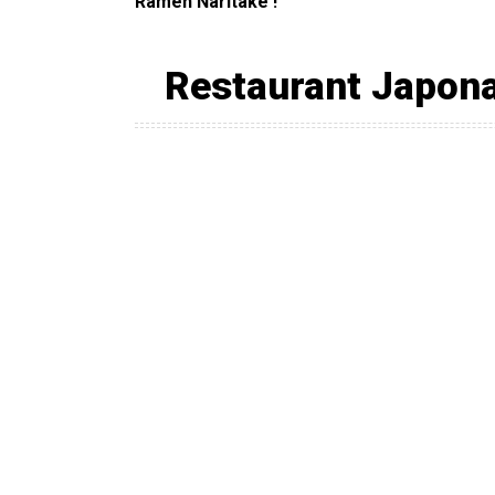
Ramen Naritake !
Restaurant Japonai