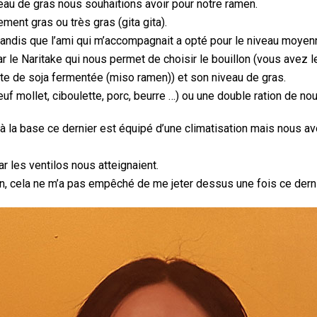
eau de gras nous souhaitions avoir pour notre ramen.
ment gras ou très gras (gita gita).
 tandis que l’ami qui m’accompagnait a opté pour le niveau moye
r le Naritake qui nous permet de choisir le bouillon (vous avez l
âte de soja fermentée (miso ramen)) et son niveau de gras.
uf mollet, ciboulette, porc, beurre …) ou une double ration de nou
i à la base ce dernier est équipé d’une climatisation mais nous 
 par les ventilos nous atteignaient.
n, cela ne m’a pas empêché de me jeter dessus une fois ce dernie